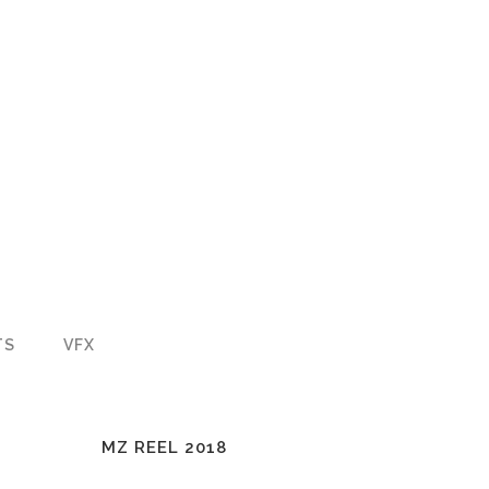
TS
VFX
ZOOMEN
ANSEHEN
6
LIKES
MZ REEL 2018