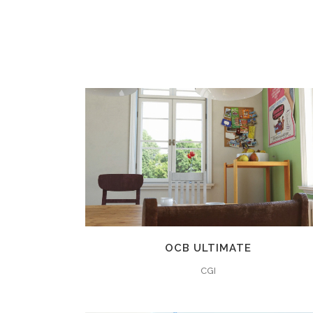
ZOOMEN
ANSEHEN
6
LIKES
OCB ULTIMATE
CGI