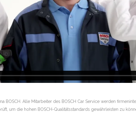
rma BOSCH. Alle Mitarbeiter des BOSCH Car Service werden firmenint
prüft, um die hohen BOSCH-Qualitätsstandards gewährleisten zu könn