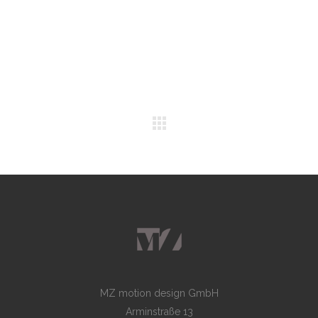
MZ motion design GmbH
Arminstraße 13