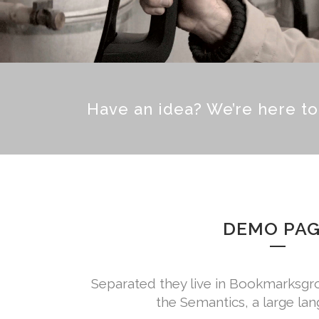
Have an idea? We’re here t
DEMO PA
Separated they live in Bookmarksgrov
the Semantics, a large la