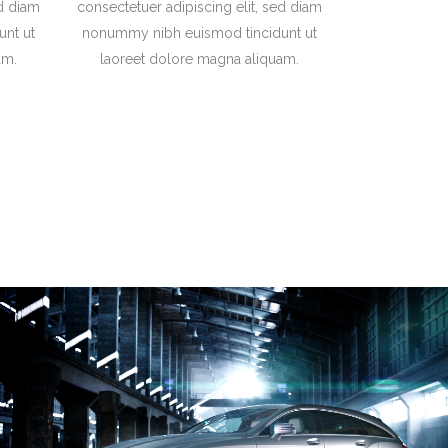
ed diam
consectetuer adipiscing elit, sed diam
nt ut
nonummy nibh euismod tincidunt ut
am.
laoreet dolore magna aliquam.