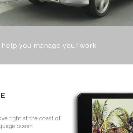
o help you manage your work
GE
e right at the coast of
nguage ocean.