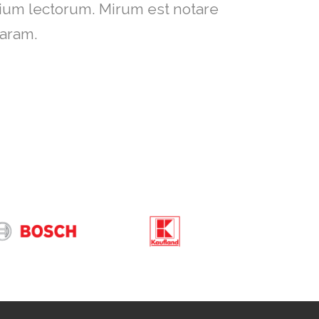
um intellegebat, liber regione eu
ium lectorum. Mirum est notare
ret, cum et atqui placerat.
laram.