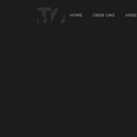
Sorry, no slides matched your criteria.
HOME
ÜBER UNS
ARBE