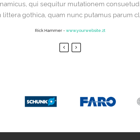
iat delicata liberavisse id cum, no quo maior
dynamicus, qui sequitur mutationem consuetud
egre, vide viderer eleifend ex mea. His ay dice
littera gothica, quam nunc putamus parum c
Rick Hammer
Alan Snow
-
-
www.yourwebsite.zt
www.yourwebsite.zt