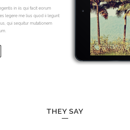
gentis in iis qui facit eorum
es legere me lius quod ii legunt
cus, qui sequitur mutationem
um.
THEY SAY