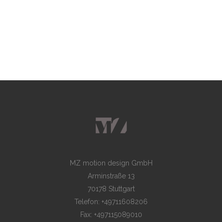
MZ motion design GmbH
Arminstraße 13
70178 Stuttgart
Telefon: +49711608206
Fax: +497115089010